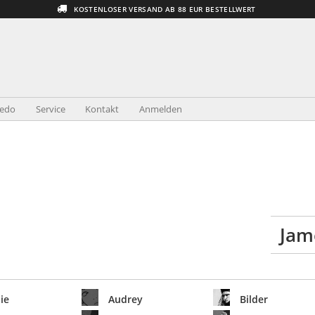
KOSTENLOSER VERSAND AB 88 EUR BESTELLWERT
redo
Service
Kontakt
Anmelden
Jam
ie
Audrey
Bilder