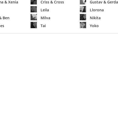
a & Xenia
Criss & Cross
Gustav & Gerda
Leila
Llorona
& Ben
Milva
Nikita
es
Tai
Yoko