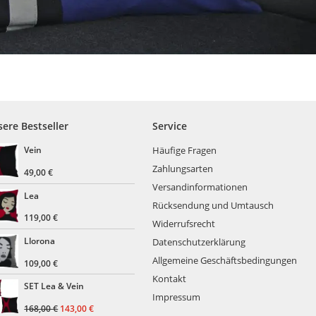
ere Bestseller
Service
Häufige Fragen
Vein
Zahlungsarten
49,00
€
Versandinformationen
Lea
Rücksendung und Umtausch
119,00
€
Widerrufsrecht
Llorona
Datenschutzerklärung
Allgemeine Geschäftsbedingungen
109,00
€
Kontakt
SET Lea & Vein
Impressum
Ursprünglicher
Aktueller
168,00
€
143,00
€