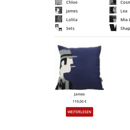
Chloe
Cosm
James
Lea
Lolita
Mia 
Sets
Shap
James
119,00
€
WEITERLESEN