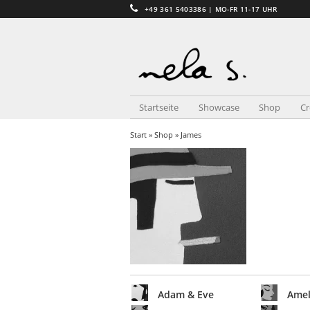
+49 361 5403386 | MO-FR 11-17 UHR
Startseite
Showcase
Shop
C
Start
»
Shop
» James
Adam & Eve
Amel