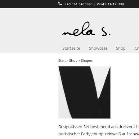
+49 361 5403386 | MO-FR 11-17 UHR
Startseite
Showcase
Shop
C
Start
»
Shop
» Shapes
Designkissen-Set bestehend aus drei versc
puristischer Farbgebung: reinweiß auf schwa