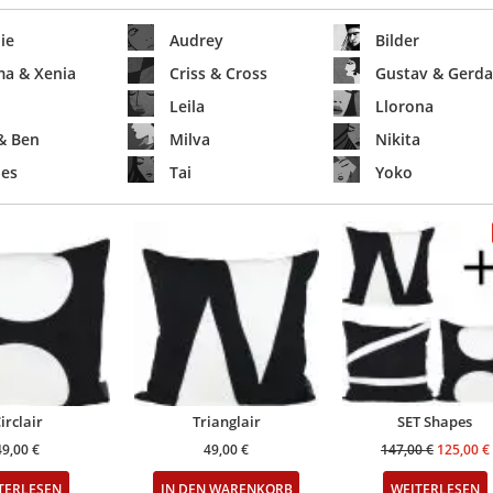
ie
Audrey
Bilder
a & Xenia
Criss & Cross
Gustav & Gerda
Leila
Llorona
& Ben
Milva
Nikita
es
Tai
Yoko
irclair
Trianglair
SET Shapes
Ursprüng
49,00
€
49,00
€
147,00
€
125,00
€
Preis
TERLESEN
IN DEN WARENKORB
WEITERLESEN
war: