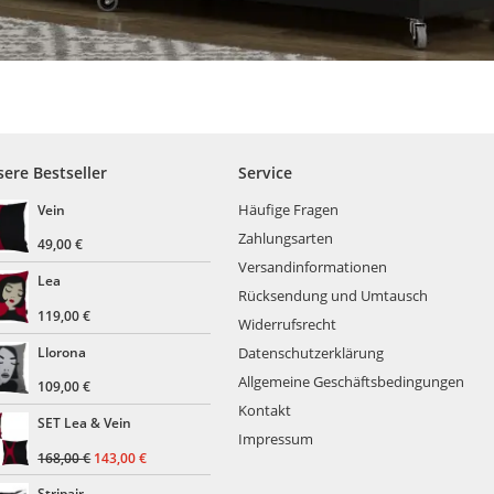
ere Bestseller
Service
Häufige Fragen
Vein
Zahlungsarten
49,00
€
Versandinformationen
Lea
Rücksendung und Umtausch
119,00
€
Widerrufsrecht
Llorona
Datenschutzerklärung
Allgemeine Geschäftsbedingungen
109,00
€
Kontakt
SET Lea & Vein
Impressum
Ursprünglicher
Aktueller
168,00
€
143,00
€
Preis
Preis
Stripair