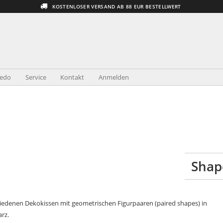
KOSTENLOSER VERSAND AB 88 EUR BESTELLWERT
redo
Service
Kontakt
Anmelden
Shap
hiedenen Dekokissen mit geometrischen Figurpaaren (paired shapes) in
rz.