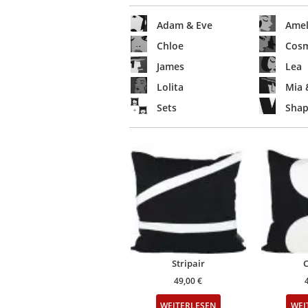
Adam & Eve
Amel
Chloe
Cosm
James
Lea
Lolita
Mia 
Sets
Shap
Stripair
C
49,00
€
WEITERLESEN
WEI